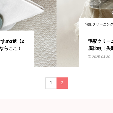
宅配クリーニン
すめ3選【2
宅配クリー
ぶならここ！
底比較！失
ト
2025.04.30
1
2