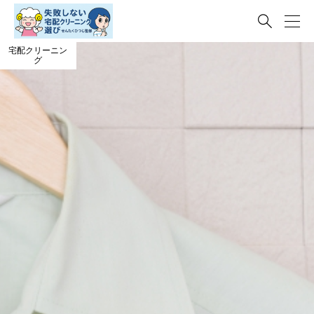

宅配クリーニン
グ